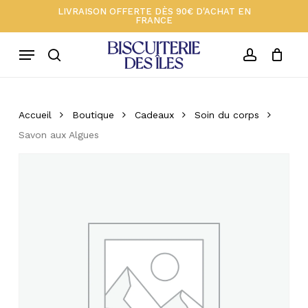
Skip
Menu
LIVRAISON OFFERTE DÈS 90€ D'ACHAT EN
FRANCE
to
Close
Votre panier 🍪
Cart
main
Menu
content
search
account
Accueil
Boutique
Cadeaux
Soin du corps
Savon aux Algues