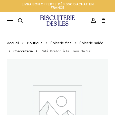
Skip
Menu
LIVRAISON OFFERTE DÈS 90€ D'ACHAT EN
FRANCE
to
Close
Votre panier 🍪
Cart
main
Menu
content
search
account
Accueil
Boutique
Épicerie fine
Épicerie salée
Charcuterie
Pâté Breton à la Fleur de Sel