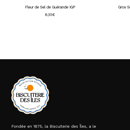
Fleur de Sel de Guérande IGP
Gros S
6,10
€
Fondée en 1875, la Biscuiterie des Îles, a le