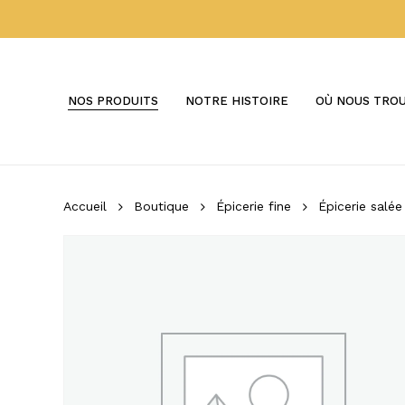
Skip
to
main
content
NOS PRODUITS
NOTRE HISTOIRE
OÙ NOUS TRO
Accueil
Boutique
Épicerie fine
Épicerie salée