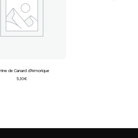
rrine de Canard d’Armorique
5,10
€