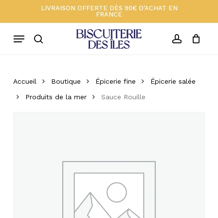
Skip
Menu
LIVRAISON OFFERTE DÈS 90€ D'ACHAT EN
FRANCE
to
Close
Votre panier 🍪
Cart
main
Menu
content
search
account
Accueil
Boutique
Épicerie fine
Épicerie salée
Produits de la mer
Sauce Rouille