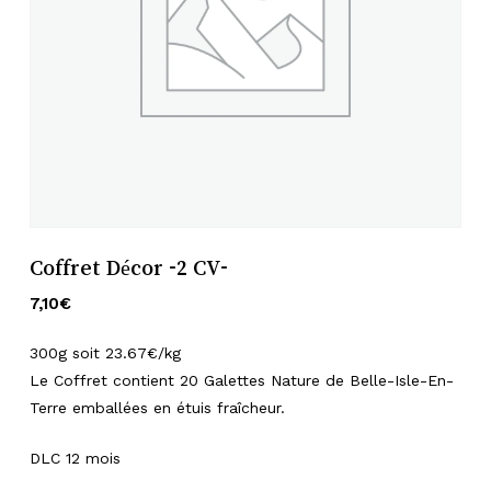
Nom
*
E-mail
*
Enregistrer mon nom, mon e-mail
et mon site dans le navigateur pour
Coffret Décor -2 CV-
mon prochain commentaire.
7,10
€
300g soit 23.67€/kg
Le Coffret contient 20 Galettes Nature de Belle-Isle-En-
Terre emballées en étuis fraîcheur.
DLC 12 mois