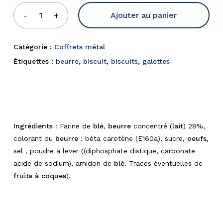
Ajouter au panier
Catégorie :
Coffrets métal
Étiquettes :
beurre
,
biscuit
,
biscuits
,
galettes
Ingrédients
: Farine de
blé
,
beurre
concentré (
lait
) 28%,
colorant du
beurre
: béta carotène (E160a), sucre,
oeufs
,
sel , poudre à lever ((diphosphate distique, carbonate
acide de sodium), amidon de
blé
. Traces éventuelles de
fruits à coques
).