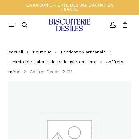
Skip
Menu
LIVRAISON OFFERTE DÈS 90€ D'ACHAT EN
FRANCE
to
Close
Votre panier 🍪
Soyez le premier à laisser
Cart
main
votre avis sur “Coffret Décor
Menu
-2 CV-”
content
search
account
Votre adresse e-mail ne sera pas
publiée.
Les champs obligatoires sont
Accueil
Boutique
Fabrication artisanale
indiqués avec
*
L'Inimitable Galette de Belle-Isle-en-Terre
Coffrets
Votre note
*
métal
Coffret Décor -2 CV-
Votre avis
*