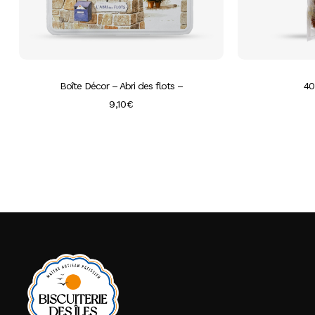
Boîte Décor – Abri des flots –
40
9,10
€