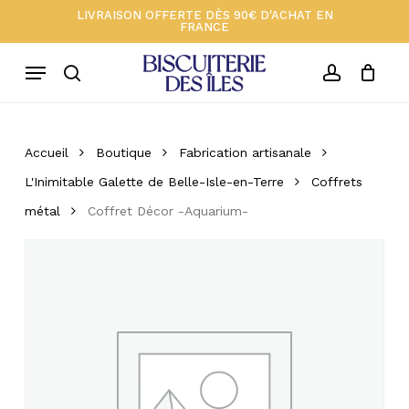
Skip
Menu
LIVRAISON OFFERTE DÈS 90€ D'ACHAT EN
FRANCE
to
Close
Votre panier 🍪
Soyez le premier à laisser
Cart
main
votre avis sur “Coffret Décor -
Menu
Aquarium-”
content
search
account
Votre adresse e-mail ne sera pas
publiée.
Les champs obligatoires sont
Accueil
Boutique
Fabrication artisanale
indiqués avec
*
L'Inimitable Galette de Belle-Isle-en-Terre
Coffrets
Votre note
*
métal
Coffret Décor -Aquarium-
Votre avis
*