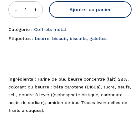
Ajouter au panier
Catégorie :
Coffrets métal
Étiquettes :
beurre
,
biscuit
,
biscuits
,
galettes
Ingrédients
: Farine de
blé
,
beurre
concentré (
lait
) 28%,
colorant du
beurre
: béta carotène (E160a), sucre,
oeufs
,
sel , poudre à lever ((diphosphate distique, carbonate
acide de sodium), amidon de
blé
. Traces éventuelles de
fruits à coques
).