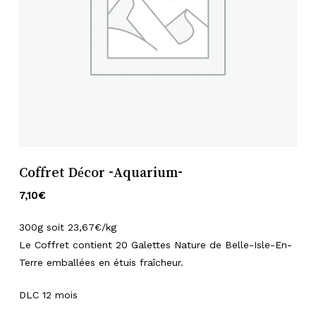
Nom
*
E-mail
*
Enregistrer mon nom, mon e-mail
et mon site dans le navigateur pour
Coffret Décor -Aquarium-
mon prochain commentaire.
7,10
€
300g soit 23,67€/kg
Le Coffret contient 20 Galettes Nature de Belle-Isle-En-
Terre emballées en étuis fraîcheur.
DLC 12 mois