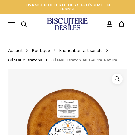
Skip
Menu
LIVRAISON OFFERTE DÈS 90€ D'ACHAT EN
FRANCE
to
Close
Votre panier 🍪
Soyez le premier à laisser
Cart
main
votre avis sur “Gâteau Breton
Menu
au Beurre Nature”
content
search
account
Votre adresse e-mail ne sera pas
publiée.
Les champs obligatoires sont
Accueil
Boutique
Fabrication artisanale
indiqués avec
*
Gâteaux Bretons
Gâteau Breton au Beurre Nature
Votre note
*
Votre avis
*