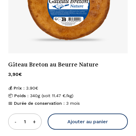
Nom
*
E-mail
*
Gâteau Breton au Beurre Nature
Enregistrer mon nom, mon e-mail
et mon site dans le navigateur pour
3,90
€
mon prochain commentaire.
💰
Prix
: 3.90€
📦
Poids
: 340g (soit 11.47 €/kg)
📅
Durée de conservation
: 3 mois
Ajouter au panier