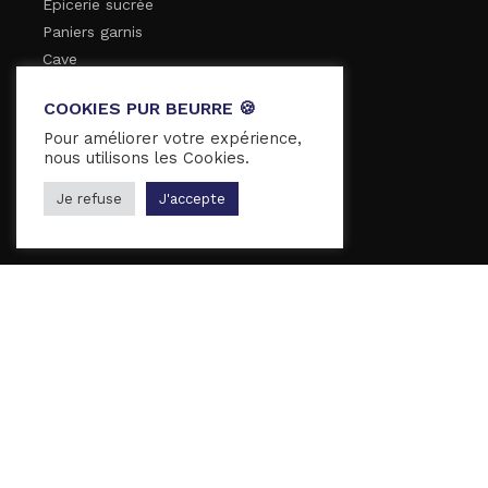
Épicerie sucrée
Paniers garnis
Cave
COOKIES PUR BEURRE 🍪
Pour améliorer votre expérience,
À PROPOS
nous utilisons les Cookies.
Qui sommes-nous ?
Je refuse
J'accepte
Nos boutiques
Blog
INFORMATIONS
Mentions légales
Conditions Générales de Vente
Politique de confidentialité