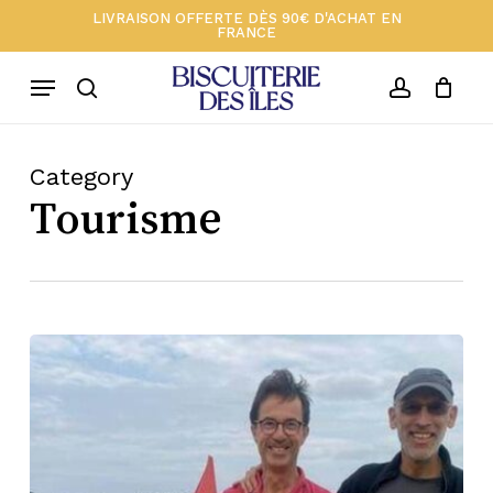
Skip
Menu
LIVRAISON OFFERTE DÈS 90€ D'ACHAT EN
FRANCE
to
Close
Votre panier 🍪
Cart
main
Menu
content
search
account
Category
Tourisme
L’aventure
d’Eric
Le
Goff