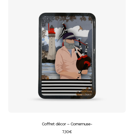
Coffret décor – Cornemuse-
7,10
€