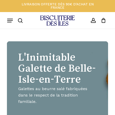
Skip
Menu
LIVRAISON OFFERTE DÈS 90€ D'ACHAT EN
FRANCE
to
Close
Close
Votre panier 🍪
Cart
main
Filters
Menu
content
search
account
L'Inimitable
Galette de Belle-
Isle-en-Terre
Galettes au beurre salé fabriquées
dans le respect de la tradition
familiale.