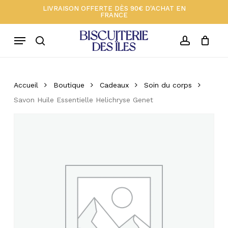
Skip
Menu
LIVRAISON OFFERTE DÈS 90€ D'ACHAT EN
FRANCE
to
Close
Votre panier 🍪
Cart
main
Menu
content
search
account
Accueil
Boutique
Cadeaux
Soin du corps
Savon Huile Essentielle Helichryse Genet