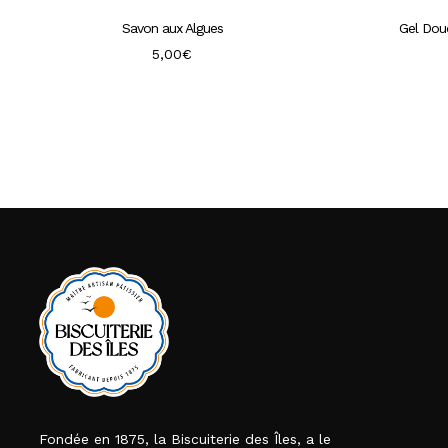
Savon aux Algues
Gel Dou
5,00
€
Fondée en 1875, la Biscuiterie des Îles, a le