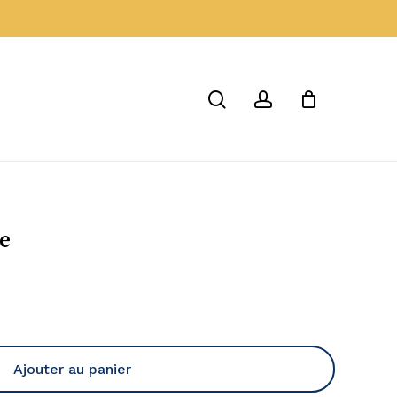
Menu
Close
Cart
search
account
e
Ajouter au panier