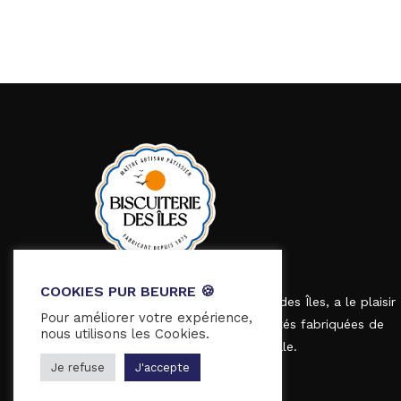
COOKIES PUR BEURRE 🍪
Fondée en 1875, la Biscuiterie des Îles, a le plaisir
Pour améliorer votre expérience,
de vous présenter ses spécialités fabriquées de
nous utilisons les Cookies.
façon traditionnelle et artisanale.
Je refuse
J'accepte