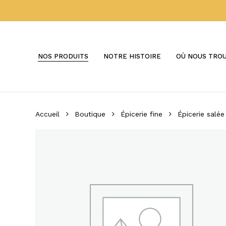
Skip
to
main
content
NOS PRODUITS
NOTRE HISTOIRE
OÙ NOUS TRO
Accueil
Boutique
Épicerie fine
Épicerie salée