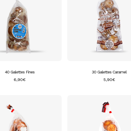
la
page
du
produit
40 Galettes Fines
30 Galettes Caramel
6,90
€
5,90
€