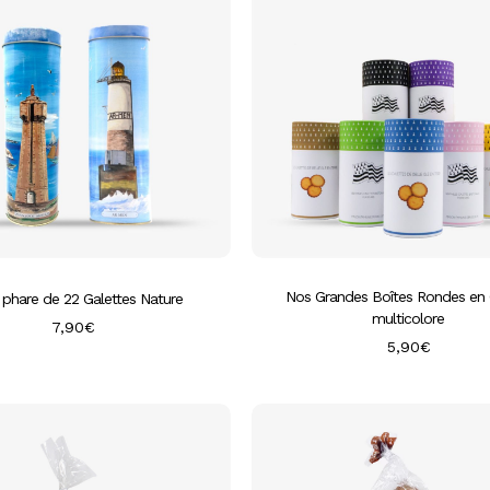
Ce
produit
a
plusieurs
Nos Grandes Boîtes Rondes en 
 phare de 22 Galettes Nature
variations.
multicolore
7,90
€
Les
5,90
€
options
peuvent
être
choisies
sur