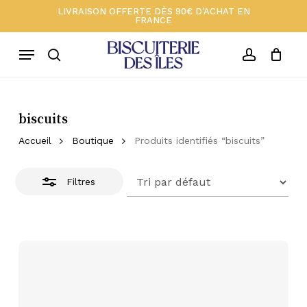
Skip
Menu
LIVRAISON OFFERTE DÈS 90€ D'ACHAT EN
FRANCE
to
Close
Close
Votre panier 🍪
Cart
main
Filters
Menu
content
search
account
biscuits
Accueil
Boutique
Produits identifiés “biscuits”
Filtres