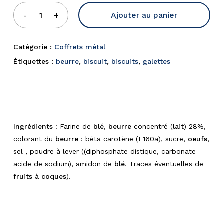
Ajouter au panier
Catégorie :
Coffrets métal
Étiquettes :
beurre
,
biscuit
,
biscuits
,
galettes
Ingrédients
: Farine de
blé
,
beurre
concentré (
lait
) 28%,
colorant du
beurre
: béta carotène (E160a), sucre,
oeufs
,
sel , poudre à lever ((diphosphate distique, carbonate
acide de sodium), amidon de
blé
. Traces éventuelles de
fruits à coques
).