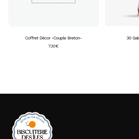
Coffret Décor -Couple Breton-
30 Gal
7,10
€