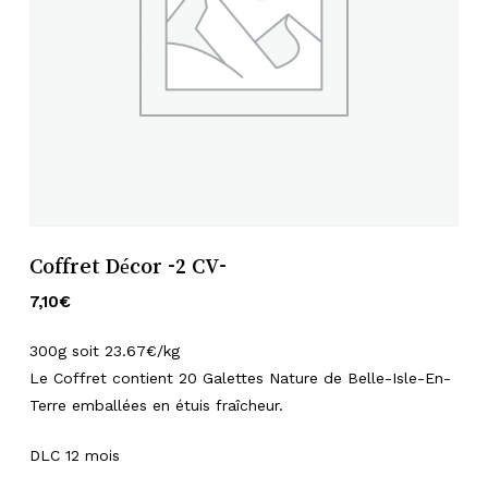
Nom
*
E-mail
*
Enregistrer mon nom, mon e-mail
et mon site dans le navigateur pour
Coffret Décor -2 CV-
mon prochain commentaire.
7,10
€
300g soit 23.67€/kg
Le Coffret contient 20 Galettes Nature de Belle-Isle-En-
Terre emballées en étuis fraîcheur.
DLC 12 mois